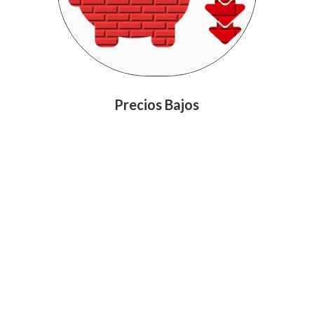
Precios Bajos
Fabricación venta y comercialización de productos
de arcilla, Tableta vitrificaca, tableta rustica, pisos
coloniales como ladrillos y bloques, ideales para la
construcción de edificios y terminaciones, venta de
ladrillos y adoquines Ladrillera Zipaquira Ladrilleras
en colombia ladrillera en zipaquira ladrillera en
Cogua ladrillera en cundinamarca ladrillos gran
formato ladrillos y bloques fabrica de ladrillos
ladrillos bloques y adoquines ladrillos y bloques para
la construccion ladrillos para fachadas ladrillo para
obras nuevas bloques divisores fachadas bloques
divisores construcciones nuevas pisos tejas