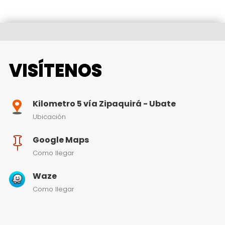
productos en arcilla fachadas ventas ladrillos
multigres multigres ladrillera en Colombia
VISÍTENOS
Kilometro 5 vía Zipaquirá - Ubate
Ubicación
Google Maps

Como llegar
Waze
Como llegar