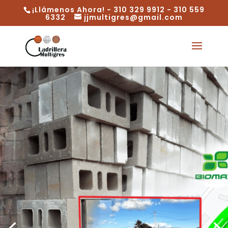
¡Llámenos Ahora! - 310 329 9912 - 310 559
6332
jjmultigres@gmail.com