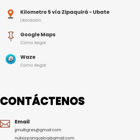
Kilometro 5 vía Zipaquirá - Ubate
Ubicación
Google Maps

Como llegar
Waze
Como llegar
CONTÁCTENOS
Email

jjmultigres@gmail.com
nubia.panqueba@gmail.com